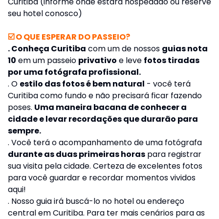
Curitiba (informe onde estará hospedado ou reserve
seu hotel conosco)
☑️ O QUE ESPERAR DO PASSEIO?
. Conheça Curitiba
com um de nossos
guias nota
10
em um passeio
privativo
e leve
fotos tiradas
por uma fotógrafa profissional.
. O
estilo das fotos é bem natural
- você terá
Curitiba como fundo e não precisará ficar fazendo
poses.
Uma maneira bacana de conhecer a
cidade e levar recordações que durarão para
sempre.
. Você terá o acompanhamento de uma fotógrafa
durante as duas primeiras horas
para registrar
sua visita pela cidade. Certeza de excelentes fotos
para você guardar e recordar momentos vividos
aqui!
. Nosso guia irá buscá-lo no hotel ou endereço
central em Curitiba. Para ter mais cenários para as