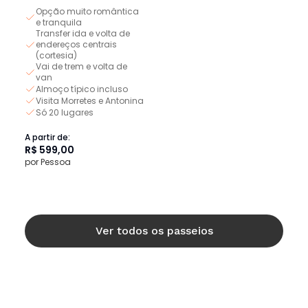
Opção muito romântica
e tranquila
Transfer ida e volta de
endereços centrais
(cortesia)
Vai de trem e volta de
van
Almoço típico incluso
Visita Morretes e Antonina
Só 20 lugares
A partir de:
R$ 599,00
por Pessoa
Ver todos os passeios