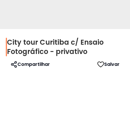
City tour Curitiba c/ Ensaio
Perfil
Fotográfico - privativo
Idioma
Compartilhar
Salvar
Português
English
Español