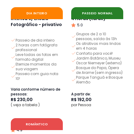
City Tour Curitiba
City Tour em Curitiba -
DIA INTEIRO
PASSEIO NORMAL
Intensa c/ Ensaio
4 Horas (tarde)
Fotográfico - privativo
5.0
Grupos de 2 a 10
pessoas, saída às 13h
Passeio de dia inteiro
Os atrativos mais lindos
2 horas com fotógrafa
em 4 horas
profissional
Conforto para você!
Leve todas as fotos em
Jardim Botânico, Museu
formato digital
Oscar Niemeyer (externo)
Eternize momentos da
Bosque do Papa, Ópera
sua viagem
de Arame (sem ingresso)
Passeio com guia nota
Parque Tanguá e Bosque
10!
Alemão
Varia conforme número de
pessoas:
A partir de:
R$ 230,00
R$ 192,00
( veja a tabela )
por Pessoa
Trem Passeio Imperial
ROMÂNTICO
4.9