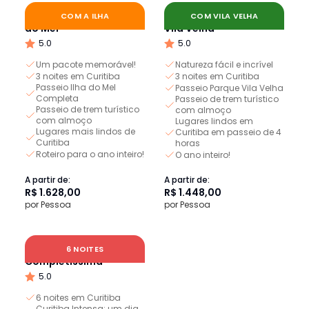
Curitiba Essencial e Ilha
Curitiba Essencial e
COM A ILHA
COM VILA VELHA
do Mel
Vila Velha
5.0
5.0
Um pacote memorável!
Natureza fácil e incrível
3 noites em Curitiba
3 noites em Curitiba
Passeio Ilha do Mel
Passeio Parque Vila Velha
Completa
Passeio de trem turístico
Passeio de trem turístico
com almoço
com almoço
Lugares lindos em
Lugares mais lindos de
Curitiba em passeio de 4
Curitiba
horas
Roteiro para o ano inteiro!
O ano inteiro!
A partir de:
A partir de:
R$ 1.628,00
R$ 1.448,00
por Pessoa
por Pessoa
Circuito Curitiba
6 NOITES
Completíssima
5.0
6 noites em Curitiba
Curitiba Intensa: um dia