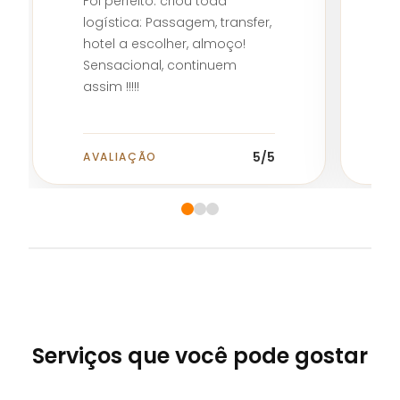
F
Foi perfeito. criou toda
logística: Passagem, transfer,
hotel a escolher, almoço!
Sensacional, continuem
assim !!!!!
5
/5
AVALIAÇÃO
A
Serviços que você pode gostar