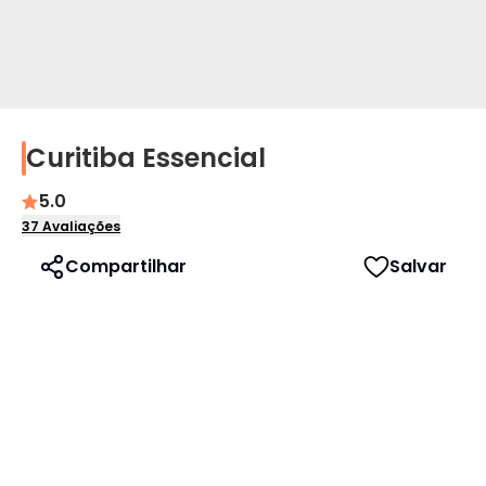
Curitiba Essencial
Perfil
5.0
Idioma
37
Avaliações
Compartilhar
Salvar
Português
English
Español