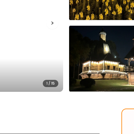
1
/
15