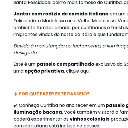
Santa Felicidade: bairro mais famoso de Curitiba, d
Jantar com rodízio de comida italiana
em um d
Felicidade: o Madalosso ou o Velho Madalosso. Va
ambiente familiar amado por curitibanos e turista
imigrantes vindos do norte da Itália e que fundara
Devido à manutenção ou fechamento, a iluminaçã
desligada.
Este é um
passeio compartilhado
exclusivo da S
uma
opção privativa
,
clique aqui.
☀️ POR QUE FAZER ESTE PASSEIO?
✔️ Conheça Curitiba no anoitecer em um
passeio 
iluminação bacana
. Você também visitará o fa
poderá experimentar os
vinhos coloniais
produzi
comida italiana está incluso no passeio.