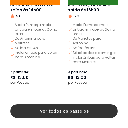
Antonina / Morretes -
Morretes / Antonina -
saída às 14h00
saída às 16h00
5.0
5.0
Maria Fumaça mais
Maria Fumaça mais
antiga em operação no
antiga em operação no
Brasil
Brasil
De Antonina para
De Morretes para
Morretes
Antonina
Saída às 14h
Saída às 16h
Inclui ônibus para voltar
Só sábados e domingos
para Antonina
Inclui ônibus para voltar
para Morretes
A partir de:
A partir de:
R$ 113,00
R$ 113,00
por Pessoa
por Pessoa
Ver todos os passeios