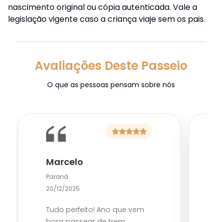
nascimento original ou cópia autenticada. Vale a
legislação vigente caso a criança viaje sem os pais.
Avaliações Deste Passeio
O que as pessoas pensam sobre nós
Marcelo
M
Paraná
P
20/12/2025
1
Tudo perfeito! Ano que vem
F
bora passear de trem