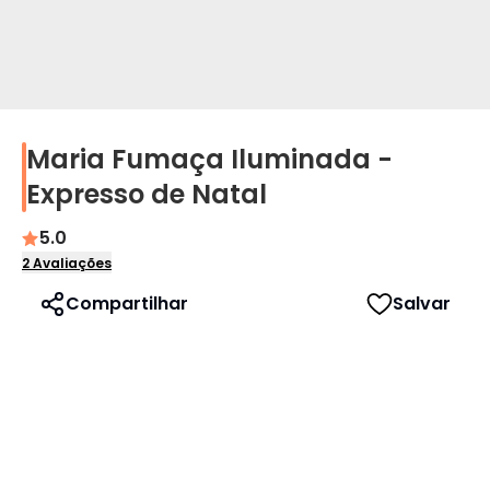
Maria Fumaça Iluminada -
Perfil
Expresso de Natal
Idioma
5.0
2
Avaliações
Português
Compartilhar
Salvar
English
Español