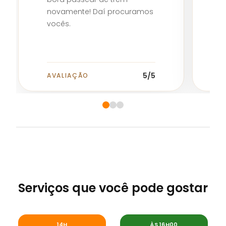
novamente! Daí procuramos
vocês.
5
/5
AVALIAÇÃO
A
Serviços que você pode gostar
Maria Fumaça
Maria Fumaça
14H
ÀS 16H00