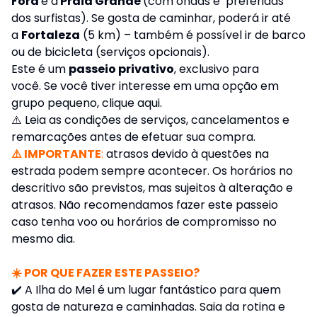
Fora
e a
Praia Grande
(com ondas e preferidas
dos surfistas). Se gosta de caminhar, poderá ir até
a
Fortaleza
(5 km) – também é possível ir de barco
ou de bicicleta (serviços opcionais).
Este é um
passeio privativo
, exclusivo para
você. Se você tiver interesse em uma opção em
grupo pequeno,
clique aqui
.
⚠️
Leia as condições de serviços, cancelamentos e
remarcações antes de efetuar sua compra.
⚠️ IMPORTANTE
:
atrasos devido à questões na
estrada podem sempre acontecer. Os horários no
descritivo são previstos, mas sujeitos à alteração e
atrasos. Não recomendamos fazer este passeio
caso tenha voo ou horários de compromisso no
mesmo dia.
☀️ POR QUE FAZER ESTE PASSEIO?
✔️ A Ilha do Mel é um lugar fantástico para quem
gosta de natureza e caminhadas. Saia da rotina e