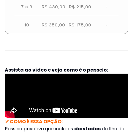
7 a 9
R$ 430,00
R$ 215,00
-
10
R$ 350,00
R$ 175,00
-
Assista ao vídeo e veja como é o passeio:
✅ COMO É ESSA OPÇÃO:
Passeio privativo que inclui os
dois lados
da Ilha do