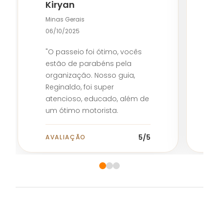
Kiryan
S
Minas Gerais
1
06/10/2025
"
"O passeio foi ótimo, vocês
c
estão de parabéns pela
a
organização. Nosso guia,
c
Reginaldo, foi super
p
atencioso, educado, além de
d
um ótimo motorista.
p
Agradeço muito a atenção
m
de vocês, ficamos super
5
/5
AVALIAÇÃO
A
r
satisfeitas."
s