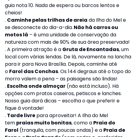
guia nota 10. Nada de espera ou barcos lentos e
cheios!
.
Caminhe pelas trilhas de areia
da Ilha do Mel e
se desconecte do dia-a-dia.
Não há carros ou
motos lá
– é uma unidade de conservação da
natureza com mais de 90% de sua área preservada!
. A primeira atração é a
Gruta de Encantadas
, um
local com várias lendas. De lá, novamente na lancha
para ir para Nova Brasília. Depois, caminhe até
o
Farol das Conchas
. Os 144 degraus até o topo do
morro valem a pena – as paisagens são lindas!
.
Escolha onde almoçar
(não está incluso). Há
opções com pratos caseiros, petiscos e lanches.
Nosso guia dará dicas – escolha o que preferir e
fique à vontade!
.
Tarde livre
para aproveitar! A Ilha do Mel
tem
praias muito bonitas
, como a
Praia do
Farol
(tranquila, com poucas ondas) e a
Praia de