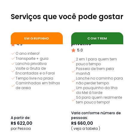
Serviços que você pode gostar
Ilha do Mel Completa
Trem e Ilha do Mel -
EM GRUPINHO
COM TREM
privativo
4.9
5.0
O ano inteiro!
Transporte + guia
2 em 1 para quem tem
Lancha privativa
pouco tempo
Visite a Gruta de
Passeio de trem pela
Encantadas e o Farol
manhã
Tempo livre na praia
Lanche no caminho para
Caminhadas em trilhas
não perder tempo
de areia
Um pouquinho da Ilha
do Mel à tarde
Só para quem realmente
tem pouco tempo!
Varia conforme número de
A partir de:
pessoas:
R$ 622,00
R$ 660,00
por Pessoa
( veja a tabela )