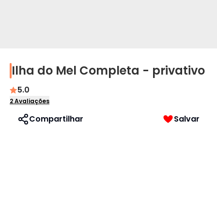
Ilha do Mel Completa - privativo
Perfil
5.0
Idioma
2
Avaliações
Compartilhar
Salvar
Português
English
Español