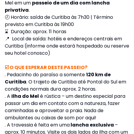
Mel em um
passeio de um dia com lancha
privativa
.
🕗 Horário: saída de Curitiba às 7h30 | Término
previsto em Curitiba às 19h00
⌛ Duração: aprox. 11 horas
📍 Local de saída: hotéis e endereços centrais em
Curitiba (informe onde estará hospedado ou reserve
seu hotel conosco)
☑️ O QUE ESPERAR DESTE PASSEIO?
. Pedacinho do paraíso a somente
120 km de
Curitiba
. O trajeto de Curitiba até Pontal do Sul em
condições normais dura aprox. 2 horas.
. A
Ilha do Mel
é rústica – um destino especial para
passar um dia em contato com a natureza, fazer
caminhadas e aproveitar a praia. Nada de
ambulantes ou caixas de som por aqui!
. A travessia é feita em uma
lancha exclusiva
–
aprox. 10 minutos. Visite os dois lados da Ilha com um