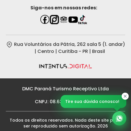
Siga-nos em nossas redes:
Rua Voluntários da Pátria, 262 sala 5 (1. andar)
| Centro | Curitiba - PR | Brasil
DMC Paraná Turismo Receptivo Ltda
CNPJ: 08.636.002/0001-83
Tire sua dúvida conosco!
Tire sua dúvida conosco!
Todos os direitos reservados. Nada deste site pode
ser reproduzido sem autorização. 2026