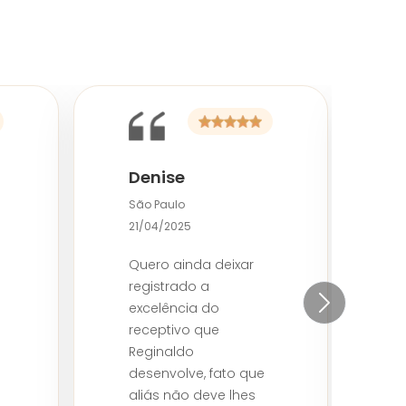
Denise
L
São Paulo
S
21/04/2025
1
Quero ainda deixar
V
registrado a
p
excelência do
s
Next slide
receptivo que
P
Reginaldo
R
desenvolve, fato que
c
aliás não deve lhes
d