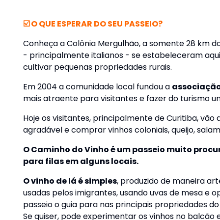
☑️ O QUE ESPERAR DO SEU PASSEIO?
Conheça a Colônia Mergulhão, a somente 28 km do 
- principalmente italianos - se estabeleceram aqu
cultivar pequenas propriedades rurais.
Em 2004 a comunidade local fundou a
associaçã
mais atraente para visitantes e fazer do turismo u
Hoje os visitantes, principalmente de Curitiba, vão
agradável e comprar vinhos coloniais, queijo, salame
O Caminho do Vinho é um passeio muito procur
para filas em alguns locais.
O vinho de lá é simples
, produzido de maneira art
usadas pelos imigrantes, usando uvas de mesa e op
passeio o guia para nas principais propriedades 
Se quiser, pode experimentar os vinhos no balcão 