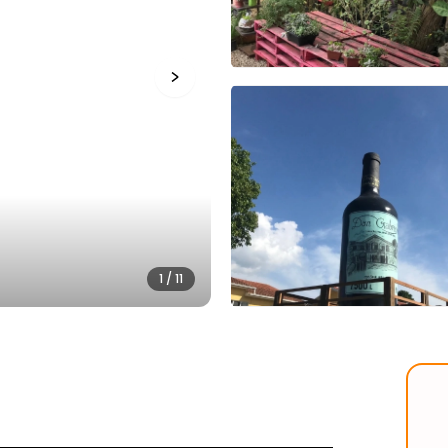
1
/
11