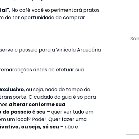
ial".
No café você experimentará pratos
lém de ter oportunidade de comprar
Som
eserve o passeio para a
Vinícola Araucária
 remarcações antes de efetuar sua
exclusivo
, ou seja, nada de tempo de
 transporte. O cuidado do guia é só para
imos
alterar conforme sua
o do passeio é seu
– quer ver tudo em
em um local? Pode! Quer fazer uma
ivativo
, ou seja,
só seu
– não é