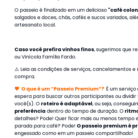
O passeio é finalizado em um delicioso
"café colon
salgados e doces, chás, cafés e sucos variados, a
artesanato local.
Caso você prefira vinhos finos
, sugerimos que r
ou
Vinícola Família Fardo
.
⚠️
Leia as condições de serviços, cancelamentos e
compra.
🧡
O que é um “Passeio Premium”?
É um serviço
espera para buscar outros participantes ou dividir
você(s). O
roteiro é adaptável
, ou seja, consegu
preferência
dentro do tempo de duração. O
ritm
detalhes? Pode! Quer ficar mais ou menos tempo 
parada para café? Pode!
O passeio premium é pr
engessado como em um passeio compartilhado!