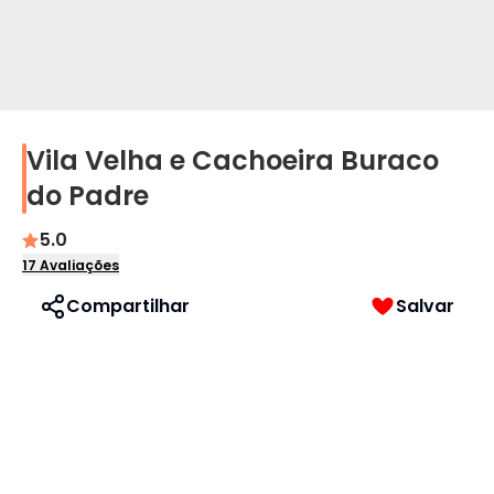
Vila Velha e Cachoeira Buraco
Perfil
do Padre
Idioma
5.0
17
Avaliações
Português
Compartilhar
Salvar
English
Español