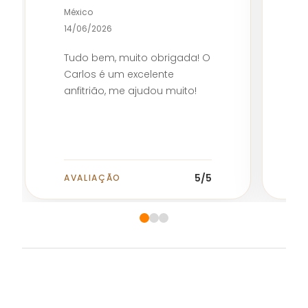
S
México
1
14/06/2026
A
Tudo bem, muito obrigada! O
g
Carlos é um excelente
anfitrião, me ajudou muito!
5
/5
AVALIAÇÃO
A