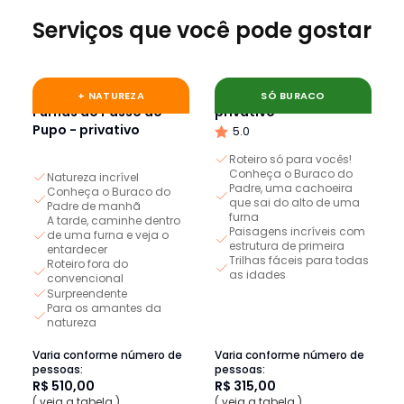
Serviços que você pode gostar
Buraco do Padre e
Buraco do Padre -
+ NATUREZA
SÓ BURACO
Furnas do Passo do
privativo
Pupo - privativo
5.0
Roteiro só para vocês!
Conheça o Buraco do
Natureza incrível
Padre, uma cachoeira
Conheça o Buraco do
que sai do alto de uma
Padre de manhã
furna
A tarde, caminhe dentro
Paisagens incríveis com
de uma furna e veja o
estrutura de primeira
entardecer
Trilhas fáceis para todas
Roteiro fora do
as idades
convencional
Surpreendente
Para os amantes da
natureza
Varia conforme número de
Varia conforme número de
pessoas:
pessoas:
R$ 510,00
R$ 315,00
( veja a tabela )
( veja a tabela )