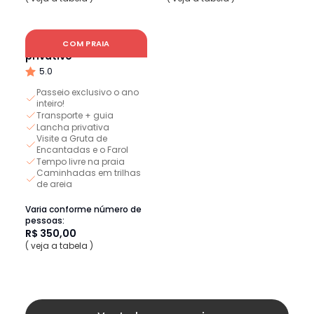
Ilha do Mel Completa -
COM PRAIA
privativo
5.0
Passeio exclusivo o ano
inteiro!
Transporte + guia
Lancha privativa
Visite a Gruta de
Encantadas e o Farol
Tempo livre na praia
Caminhadas em trilhas
de areia
Varia conforme número de
pessoas:
R$ 350,00
( veja a tabela )