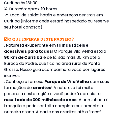
Curitiba às 18h00
⌛ Duração: aprox. 10 horas
📍 Local de saída: hotéis e endereços centrais em
Curitiba (informe onde estará hospedado ou reserve
seu hotel conosco)
☑️ O QUE ESPERAR DESTE PASSEIO?
. Natureza exuberante em
trilhas fáceis e
acessíveis para todos
! O Parque Vila Velha está a
90 km de Curitiba
e de lá, são mais 30 km até o
Buraco do Padre, que fica na área rural de Ponta
Grossa. Nosso guia acompanhará você por lugares
incríveis!
. Conheça o famoso
Parque de Vila Velha
com suas
formações de
arenitos
! A natureza foi muito
generosa nesta região e você poderá apreciar o
resultado de 300 milhões de anos
! A caminhada é
tranquila e pode ser feita completa ou somente a
primeira etapa. A parte dos arenitos até a “taça”