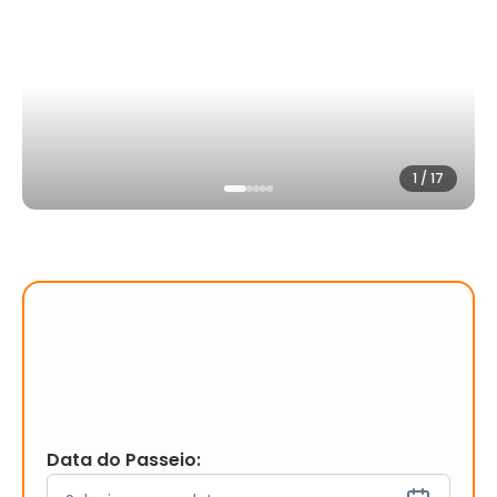
1
/
17
Data do Passeio: